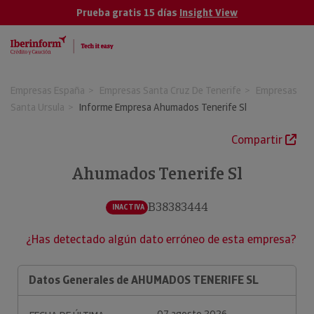
Prueba gratis 15 días
Insight View
Empresas España
Empresas Santa Cruz De Tenerife
Empresas
Santa Ursula
Informe Empresa Ahumados Tenerife Sl
Compartir
Ahumados Tenerife Sl
B38383444
INACTIVA
¿Has detectado algún dato erróneo de esta empresa?
Datos Generales de AHUMADOS TENERIFE SL