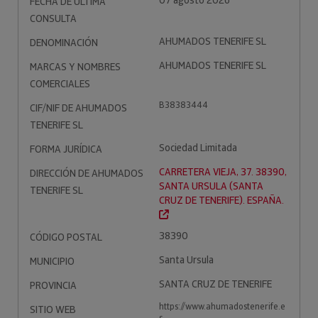
07 agosto 2026
FECHA DE ÚLTIMA
CONSULTA
AHUMADOS TENERIFE SL
DENOMINACIÓN
AHUMADOS TENERIFE SL
MARCAS Y NOMBRES
COMERCIALES
B38383444
CIF/NIF DE AHUMADOS
TENERIFE SL
Sociedad Limitada
FORMA JURÍDICA
CARRETERA VIEJA, 37. 38390,
DIRECCIÓN DE AHUMADOS
SANTA URSULA (SANTA
TENERIFE SL
CRUZ DE TENERIFE). ESPAÑA.
38390
CÓDIGO POSTAL
Santa Ursula
MUNICIPIO
SANTA CRUZ DE TENERIFE
PROVINCIA
https://www.ahumadostenerife.e
SITIO WEB