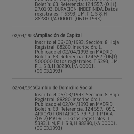
Boletín: 63, Referencia: 124.557. {01|1}
27.01.93. DURACION: INDEFINIDA. Datos
registrales. T 5393, L M, F 1, S 8, H
88280, I/A 00001, (06.03.1993)
Ampliación de Capital
02/04/1993
Inscrito el 06/03/1993. Sección: 8, Hoja
Registral: 88280, Inscripción: 1.
Publicado el 02/04/1993 en MADRID.
Boletín: 63, Referencia: 124.557. {06|1}
500000 Datos registrales. T 5393, L M,
F 1, S 8, H 88280, I/A 00001,
(06.03.1993)
Cambio de Domicilio Social
02/04/1993
Inscrito el 06/03/1993. Sección: 8, Hoja
Registral: 88280, Inscripción: 1.
Publicado el 02/04/1993 en MADRID.
Boletín: 63, Referencia: 124.557. {05|1}
ARROYO FONTARRON 79 PLT 1 PTA A
{05|2} MADRID. Datos registrales. T
5393, L M, F 1, S 8, H 88280, I/A 00001,
(06.03.1993)