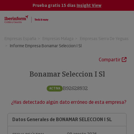
Prueba gratis 15 días
Insight View
Empresas España
Empresas Malaga
Empresas Sierra De Yeguas
Informe Empresa Bonamar Seleccion I Sl
Compartir
Bonamar Seleccion I Sl
B92628932
ACTIVA
¿Has detectado algún dato erróneo de esta empresa?
Datos Generales de BONAMAR SELECCION I SL