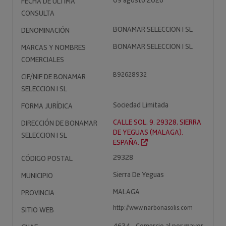
09 agosto 2026
FECHA DE ÚLTIMA
CONSULTA
BONAMAR SELECCION I SL
DENOMINACIÓN
BONAMAR SELECCION I SL
MARCAS Y NOMBRES
COMERCIALES
B92628932
CIF/NIF DE BONAMAR
SELECCION I SL
Sociedad Limitada
FORMA JURÍDICA
CALLE SOL, 9. 29328, SIERRA
DIRECCIÓN DE BONAMAR
DE YEGUAS (MALAGA).
SELECCION I SL
ESPAÑA.
29328
CÓDIGO POSTAL
Sierra De Yeguas
MUNICIPIO
MALAGA
PROVINCIA
http://www.narbonasolis.com
SITIO WEB