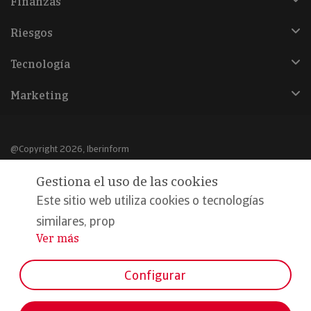
Finanzas
Riesgos
Tecnología
Marketing
@Copyright 2026, Iberinform
Gestiona el uso de las cookies
Aviso legal
Este sitio web utiliza cookies o tecnologías
Política de cookies
similares, prop
Declaración de privacidad
Ver más
...
Compromiso calidad y seguridad
Configurar
Formamos parte de: