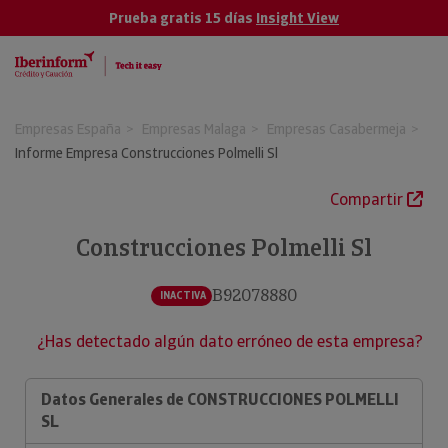
Prueba gratis 15 días
Insight View
Empresas España
Empresas Malaga
Empresas Casabermeja
Informe Empresa Construcciones Polmelli Sl
Compartir
Construcciones Polmelli Sl
B92078880
INACTIVA
¿Has detectado algún dato erróneo de esta empresa?
Datos Generales de CONSTRUCCIONES POLMELLI
SL