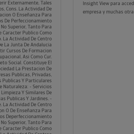
rir Externamente, Tales
Insight View para acced
s, Cons. La Actividad De
empresa y muchas otra
acion O Enseñanza Para
os De Perfeccionamiento
 No Superior, Tanto Para
e Caracter Publico Como
. La Actividad De Centro
e La Junta De Andalucia
tir Cursos De Formacion
upacional, Asi Como Cur.
jeto Social. Constituye El
ociedad La Prestacion De
esas Publicas, Privadas,
 Publicas Y Particulares
e Naturaleza: - Servicios
 Limpieza Y Similares De
ias Publicas Y Jardines. -
e. La Actividad De Centro
on O De Enseñanza Para
sos Deperfeccionamiento
 No Superior, Tanto Para
e Caracter Publico Como