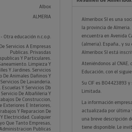
Albox
ALMERIA
Almeribox Sl es una soc
la provincia de Almeria.
encuentra en Avenida C
- Otra educación n.c.o.p.
(almeria). España., y s
De Servicios A Empresas
Publicas. Privasdas
Almeribox Sl está inscri
publicas Y Particulares.
Ateniéndonos al CNAE, 
 Saneamiento. Limpieza Y
lles Y Jardines. Servicios
Educación, con el sigui
o De Animales Dañinos Y
 Servicios De Lavanderia.
Su CIF es B04423893 y s
. Escuelas Y Servicios Db
Limitada.
 Servicio De Albañileria Y
abajos De Construccion,
La información empresar
e Exteriores E Interiores,
actualizada por última
rabajos Y Reparacion De
Y Electricidad. Cualquier
una breve descripción d
oyo Que Tanto Empresas,
tiene disponible. Le in
 Administracion Publicas