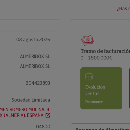
¿Has 
08 agosto 2026
Tramo de facturació
ALMERIBOX SL
0 – 1.500.000€
ALMERIBOX SL
B04423893
Evolución
ventas
Sociedad Limitada
Disminuye
MEN ROMERO MOLINA, 4.
X (ALMERIA). ESPAÑA.
04800
Resumen de Almeribox