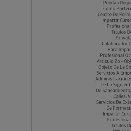
Puedan Reque
Como Portero
Centro De Form
Impartir Curs
Profesional
Titulos D
Privado
Colaborador D
Para Impar
Profesional Oc
Articulo 2o - Ob
Objeto De La S
Servicios A Empr
Administraciones
De La Siguient
De Saneamiento,
Calles, V
Servicios De Ext
De Formaci
Impartir Cur
Profesional
Titulos D