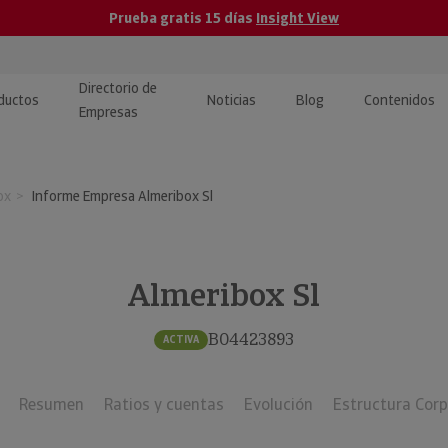
Prueba gratis 15 días
Insight View
Directorio de
ductos
Noticias
Blog
Contenidos
Empresas
caPro · Análisis de datos
eos: presentación de
ormación empresas
ox
Informe Empresa Almeribox Sl
ancieros
ducto y tutoriales
ormación Pública
 · Integración de Datos para
cionario Económico
M y ERP
Almeribox Sl
ormación Investigada
llect · Recuperación de
B04423893
ACTIVA
uda
Resumen
Ratios y cuentas
Evolución
Estructura Corp