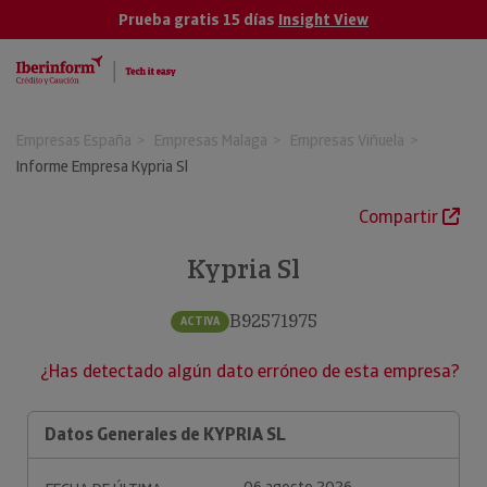
Prueba gratis 15 días
Insight View
Empresas España
Empresas Malaga
Empresas Viñuela
Informe Empresa Kypria Sl
Compartir
Kypria Sl
B92571975
ACTIVA
¿Has detectado algún dato erróneo de esta empresa?
Datos Generales de KYPRIA SL