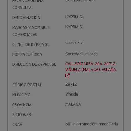
06 agosto 2026
FECHA DE ÚLTIMA
CONSULTA
KYPRIA SL
DENOMINACIÓN
KYPRIA SL
MARCAS Y NOMBRES
COMERCIALES
B92571975
CIF/NIF DE KYPRIA SL
Sociedad Limitada
FORMA JURÍDICA
CALLE PIZARRA, 26A. 29712,
DIRECCIÓN DE KYPRIA SL
VIÑUELA (MALAGA). ESPAÑA.
29712
CÓDIGO POSTAL
Viñuela
MUNICIPIO
MALAGA
PROVINCIA
SITIO WEB
6812 - Promoción inmobiliaria
CNAE