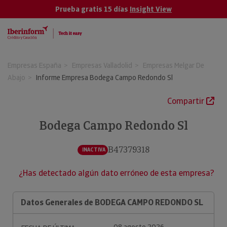
Prueba gratis 15 días
Insight View
Empresas España
Empresas Valladolid
Empresas Melgar De
Abajo
Informe Empresa Bodega Campo Redondo Sl
Compartir
Bodega Campo Redondo Sl
B47379318
INACTIVA
¿Has detectado algún dato erróneo de esta empresa?
Datos Generales de BODEGA CAMPO REDONDO SL