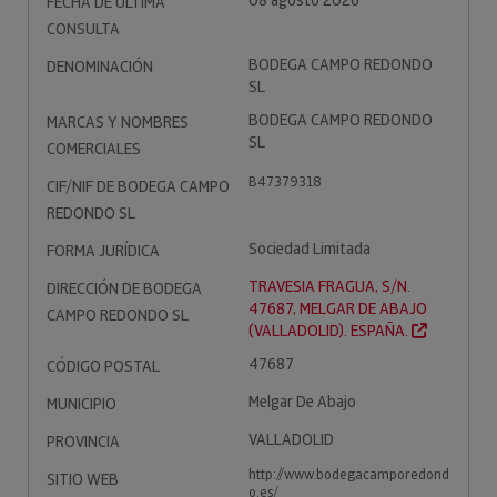
08 agosto 2026
FECHA DE ÚLTIMA
CONSULTA
BODEGA CAMPO REDONDO
DENOMINACIÓN
SL
BODEGA CAMPO REDONDO
MARCAS Y NOMBRES
SL
COMERCIALES
B47379318
CIF/NIF DE BODEGA CAMPO
REDONDO SL
Sociedad Limitada
FORMA JURÍDICA
TRAVESIA FRAGUA, S/N.
DIRECCIÓN DE BODEGA
47687, MELGAR DE ABAJO
CAMPO REDONDO SL
(VALLADOLID). ESPAÑA.
47687
CÓDIGO POSTAL
Melgar De Abajo
MUNICIPIO
VALLADOLID
PROVINCIA
http://www.bodegacamporedond
SITIO WEB
o.es/