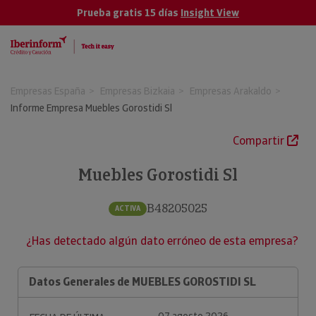
Prueba gratis 15 días
Insight View
Empresas España
Empresas Bizkaia
Empresas Arakaldo
Informe Empresa Muebles Gorostidi Sl
Compartir
Muebles Gorostidi Sl
B48205025
ACTIVA
¿Has detectado algún dato erróneo de esta empresa?
Datos Generales de MUEBLES GOROSTIDI SL