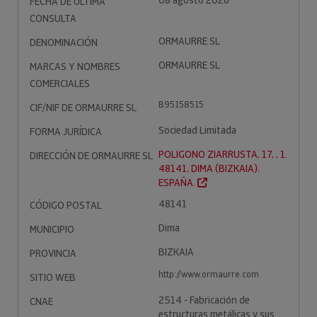
08 agosto 2026
FECHA DE ÚLTIMA
CONSULTA
ORMAURRE SL
DENOMINACIÓN
ORMAURRE SL
MARCAS Y NOMBRES
COMERCIALES
B95158515
CIF/NIF DE ORMAURRE SL
Sociedad Limitada
FORMA JURÍDICA
POLIGONO ZIARRUSTA, 17, , 1.
DIRECCIÓN DE ORMAURRE SL
48141, DIMA (BIZKAIA).
ESPAÑA.
48141
CÓDIGO POSTAL
Dima
MUNICIPIO
BIZKAIA
PROVINCIA
http://www.ormaurre.com
SITIO WEB
2514 - Fabricación de
CNAE
estructuras metálicas y sus