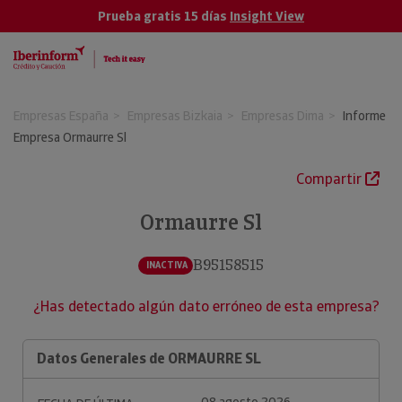
Prueba gratis 15 días
Insight View
Empresas España
Empresas Bizkaia
Empresas Dima
Informe
Empresa Ormaurre Sl
Compartir
Ormaurre Sl
B95158515
INACTIVA
¿Has detectado algún dato erróneo de esta empresa?
Datos Generales de ORMAURRE SL