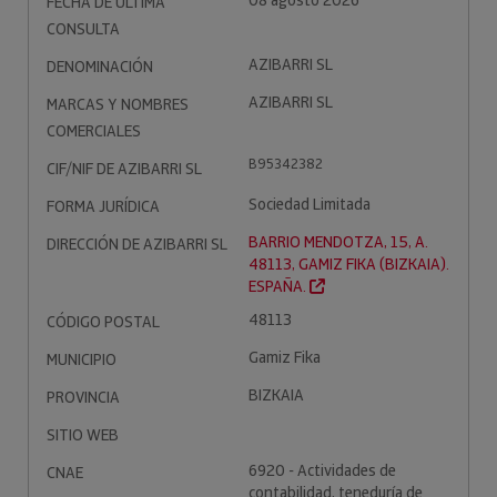
08 agosto 2026
FECHA DE ÚLTIMA
CONSULTA
AZIBARRI SL
DENOMINACIÓN
AZIBARRI SL
MARCAS Y NOMBRES
COMERCIALES
B95342382
CIF/NIF DE AZIBARRI SL
Sociedad Limitada
FORMA JURÍDICA
BARRIO MENDOTZA, 15, A.
DIRECCIÓN DE AZIBARRI SL
48113, GAMIZ FIKA (BIZKAIA).
ESPAÑA.
48113
CÓDIGO POSTAL
Gamiz Fika
MUNICIPIO
BIZKAIA
PROVINCIA
SITIO WEB
6920 - Actividades de
CNAE
contabilidad, teneduría de