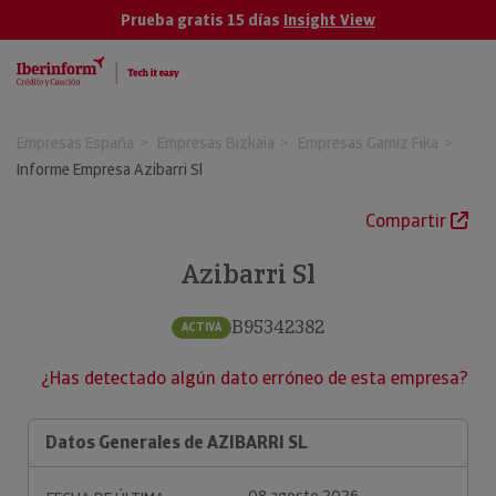
Prueba gratis 15 días
Insight View
Empresas España
Empresas Bizkaia
Empresas Gamiz Fika
Informe Empresa Azibarri Sl
Compartir
Azibarri Sl
B95342382
ACTIVA
¿Has detectado algún dato erróneo de esta empresa?
Datos Generales de AZIBARRI SL