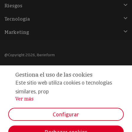
Riesgos
Tecnología
Marketing
@Copyright 2026, Iberinform
Aviso legal
Gestiona el uso de las cookies
Política de cookies
Este sitio web utiliza cookies o tecnologías
Declaración de privacidad
similares, prop
Ver más
...
Compromiso calidad y seguridad
Formamos parte de:
Configurar