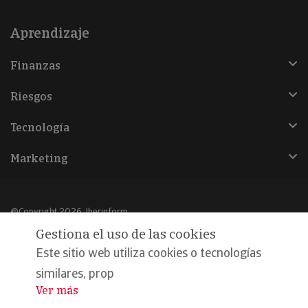
Aprendizaje
Finanzas
Riesgos
Tecnología
Marketing
@Copyright 2026, Iberinform
Gestiona el uso de las cookies
Aviso legal
Este sitio web utiliza cookies o tecnologías
Política de cookies
similares, prop
Ver más
...
Declaración de privacidad