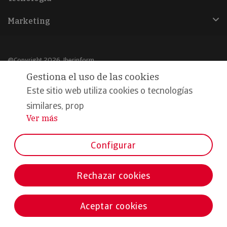
Marketing
@Copyright 2026, Iberinform
Gestiona el uso de las cookies
Aviso legal
Este sitio web utiliza cookies o tecnologías
Política de cookies
similares, prop
Ver más
...
Declaración de privacidad
Compromiso calidad y seguridad
Configurar
Formamos parte de:
Rechazar cookies
Aceptar cookies