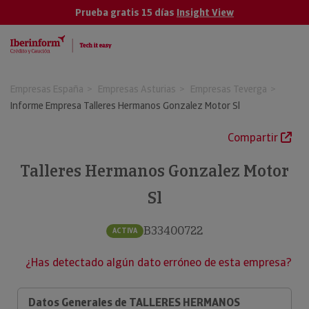
Prueba gratis 15 días
Insight View
Empresas España
Empresas Asturias
Empresas Teverga
Informe Empresa Talleres Hermanos Gonzalez Motor Sl
Compartir
Talleres Hermanos Gonzalez Motor
Sl
B33400722
ACTIVA
¿Has detectado algún dato erróneo de esta empresa?
Datos Generales de TALLERES HERMANOS