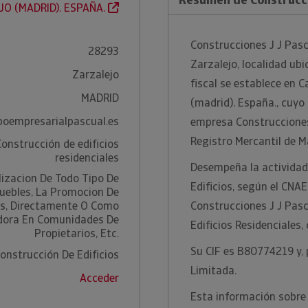
O (MADRID). ESPAÑA.
Construcciones J J Pas
28293
Zarzalejo, localidad ubi
Zarzalejo
fiscal se establece en C
MADRID
(madrid). España., cuyo 
poempresarialpascual.es
empresa Construcciones 
Registro Mercantil de M
Construcción de edificios
residenciales
Desempeña la actividad
lizacion De Todo Tipo De
Edificios, según el CNAE
uebles, La Promocion De
es, Directamente O Como
Construcciones J J Pas
dora En Comunidades De
Edificios Residenciales,
Propietarios, Etc.
Su CIF es B80774219 y, 
onstrucción De Edificios
Limitada.
Acceder
Esta información sobre