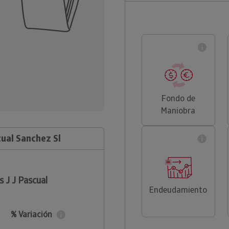
Fondo de
Maniobra
cual Sanchez Sl
 J J Pascual
Endeudamiento
% Variación