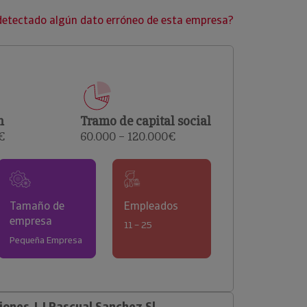
clientes.
detectado algún dato erróneo de esta empresa?
n
Tramo de capital social
€
60.000 – 120.000€
Tamaño de
Empleados
empresa
11 – 25
Pequeña Empresa
ones J J Pascual Sanchez Sl