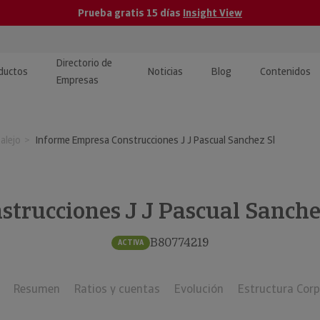
Prueba gratis 15 días
Insight View
Directorio de
ductos
Noticias
Blog
Contenidos
Empresas
caPro · Análisis de datos
eos: presentación de
ormación empresas
alejo
Informe Empresa Construcciones J J Pascual Sanchez Sl
ancieros
ducto y tutoriales
ormación Pública
 · Integración de Datos para
cionario Económico
M y ERP
strucciones J J Pascual Sanche
ormación Investigada
llect · Recuperación de
B80774219
ACTIVA
uda
Resumen
Ratios y cuentas
Evolución
Estructura Corp