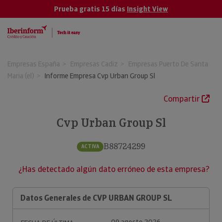
Prueba gratis 15 días
Insight View
Empresas España
Empresas Cadiz
Empresas Puerto De Santa
Maria (el)
Informe Empresa Cvp Urban Group Sl
Compartir
Cvp Urban Group Sl
B88724299
ACTIVA
¿Has detectado algún dato erróneo de esta empresa?
Datos Generales de CVP URBAN GROUP SL