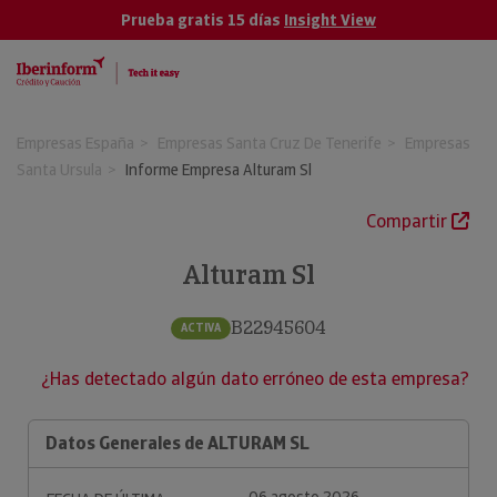
Prueba gratis 15 días
Insight View
Empresas España
Empresas Santa Cruz De Tenerife
Empresas
Santa Ursula
Informe Empresa Alturam Sl
Compartir
Alturam Sl
B22945604
ACTIVA
¿Has detectado algún dato erróneo de esta empresa?
Datos Generales de ALTURAM SL