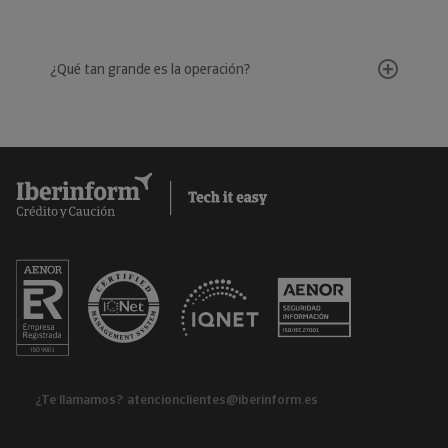
¿Qué tan grande es la operación?
¿Te llamamos?
atencionclientes@iberinform.es