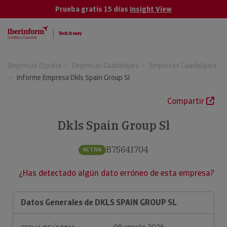
Prueba gratis 15 días
Insight View
Empresas España
Empresas Guadalajara
Empresas Guadalajara
Informe Empresa Dkls Spain Group Sl
Compartir
Dkls Spain Group Sl
B75641704
ACTIVA
¿Has detectado algún dato erróneo de esta empresa?
Datos Generales de DKLS SPAIN GROUP SL