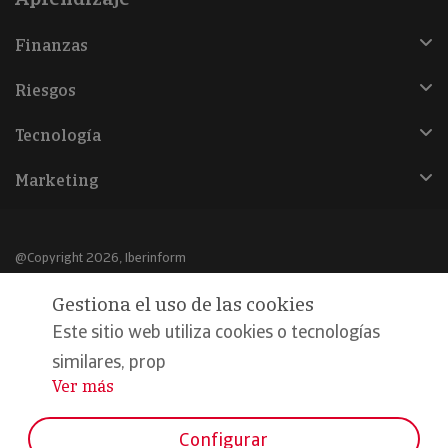
Finanzas
Riesgos
Tecnología
Marketing
@Copyright 2026, Iberinform
Gestiona el uso de las cookies
Aviso legal
Este sitio web utiliza cookies o tecnologías
Política de cookies
similares, prop
Declaración de privacidad
Ver más
...
Compromiso calidad y seguridad
Configurar