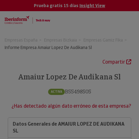
Prueba gratis 15 días
Insight View
Empresas España
Empresas Bizkaia
Empresas Gamiz Fika
Informe Empresa Amaiur Lopez De Audikana Sl
Compartir
Amaiur Lopez De Audikana Sl
B55498505
ACTIVA
¿Has detectado algún dato erróneo de esta empresa?
Datos Generales de AMAIUR LOPEZ DE AUDIKANA
SL