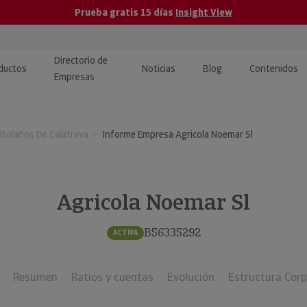
Prueba gratis 15 días
Insight View
Directorio de
ductos
Noticias
Blog
Contenidos
Empresas
caPro · Análisis de datos
eos: presentación de
ormación empresas
Bolaños De Calatrava
Informe Empresa Agricola Noemar Sl
ancieros
ducto y tutoriales
ormación Pública
 · Integración de Datos para
cionario Económico
M y ERP
Agricola Noemar Sl
ormación Investigada
llect · Recuperación de
B56335292
ACTIVA
uda
Resumen
Ratios y cuentas
Evolución
Estructura Corp