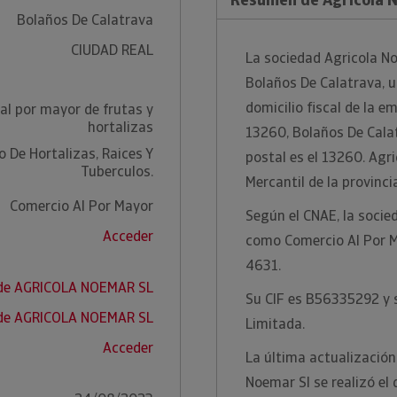
Bolaños De Calatrava
CIUDAD REAL
La sociedad Agricola No
Bolaños De Calatrava, ub
domicilio fiscal de la e
al por mayor de frutas y
hortalizas
13260, Bolaños De Calat
o De Hortalizas, Raices Y
postal es el 13260. Agri
Tuberculos.
Mercantil de la provinci
Comercio Al Por Mayor
Según el CNAE, la socie
Acceder
como Comercio Al Por M
4631.
 de AGRICOLA NOEMAR SL
Su CIF es B56335292 y s
 de AGRICOLA NOEMAR SL
Limitada.
Acceder
La última actualización
Noemar Sl se realizó el