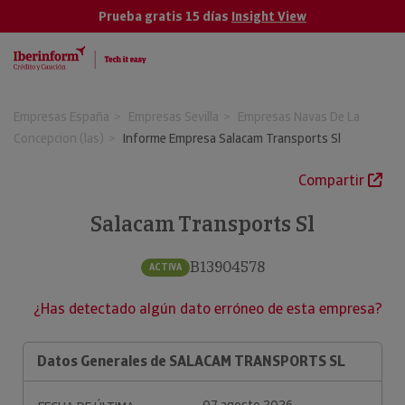
Prueba gratis 15 días
Insight View
Empresas España
Empresas Sevilla
Empresas Navas De La
Concepcion (las)
Informe Empresa Salacam Transports Sl
Compartir
Salacam Transports Sl
B13904578
ACTIVA
¿Has detectado algún dato erróneo de esta empresa?
Datos Generales de SALACAM TRANSPORTS SL