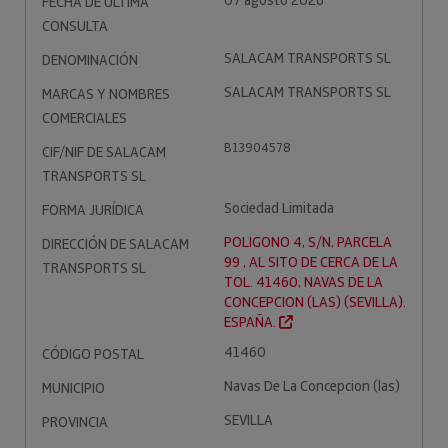
07 agosto 2026
FECHA DE ÚLTIMA
CONSULTA
SALACAM TRANSPORTS SL
DENOMINACIÓN
SALACAM TRANSPORTS SL
MARCAS Y NOMBRES
COMERCIALES
B13904578
CIF/NIF DE SALACAM
TRANSPORTS SL
Sociedad Limitada
FORMA JURÍDICA
POLIGONO 4, S/N, PARCELA
DIRECCIÓN DE SALACAM
99 , AL SITO DE CERCA DE LA
TRANSPORTS SL
TOL. 41460, NAVAS DE LA
CONCEPCION (LAS) (SEVILLA).
ESPAÑA.
41460
CÓDIGO POSTAL
Navas De La Concepcion (las)
MUNICIPIO
SEVILLA
PROVINCIA