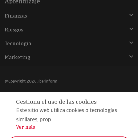
Aprendizaje
Finanzas
Riesgos
Tecnología
Marketing
@Copyright 2026, Iberinform
Aviso legal
Gestiona el uso de las cookies
Política de cookies
Este sitio web utiliza cookies o tecnologías
Declaración de privacidad
similares, prop
Ver más
...
Compromiso calidad y seguridad