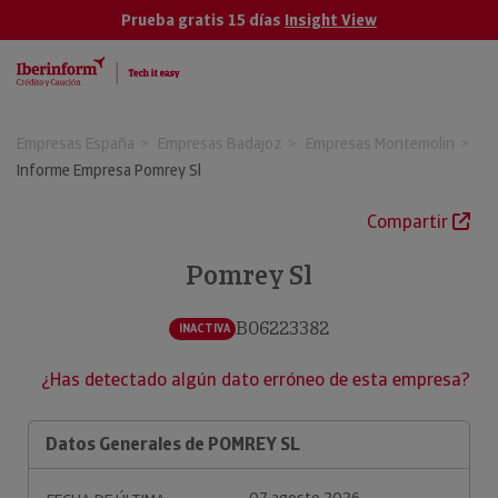
Prueba gratis 15 días
Insight View
Empresas España
Empresas Badajoz
Empresas Montemolin
Informe Empresa Pomrey Sl
Compartir
Pomrey Sl
B06223382
INACTIVA
¿Has detectado algún dato erróneo de esta empresa?
Datos Generales de POMREY SL