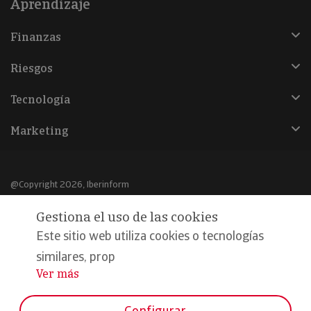
Aprendizaje
Finanzas
Riesgos
Tecnología
Marketing
@Copyright 2026, Iberinform
Gestiona el uso de las cookies
Aviso legal
Este sitio web utiliza cookies o tecnologías
Política de cookies
similares, prop
Declaración de privacidad
Ver más
...
Compromiso calidad y seguridad
Configurar