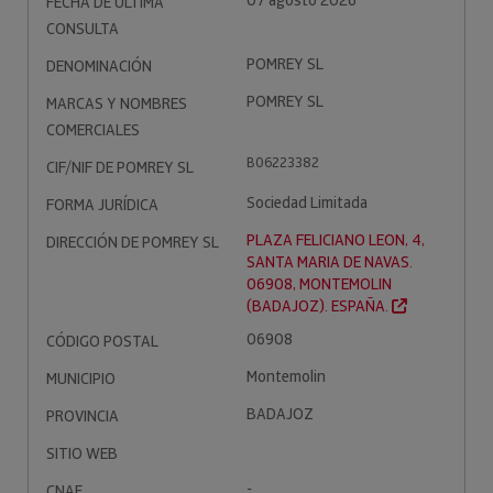
07 agosto 2026
FECHA DE ÚLTIMA
CONSULTA
POMREY SL
DENOMINACIÓN
POMREY SL
MARCAS Y NOMBRES
COMERCIALES
B06223382
CIF/NIF DE POMREY SL
Sociedad Limitada
FORMA JURÍDICA
PLAZA FELICIANO LEON, 4,
DIRECCIÓN DE POMREY SL
SANTA MARIA DE NAVAS.
06908, MONTEMOLIN
(BADAJOZ). ESPAÑA.
06908
CÓDIGO POSTAL
Montemolin
MUNICIPIO
BADAJOZ
PROVINCIA
SITIO WEB
-
CNAE