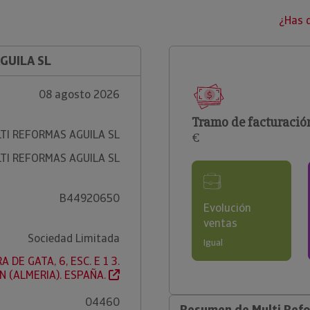
¿Has 
GUILA SL
08 agosto 2026
Tramo de facturació
TI REFORMAS AGUILA SL
€
TI REFORMAS AGUILA SL
B44920650
Evolución
ventas
Sociedad Limitada
Igual
A DE GATA, 6, ESC. E 1 3.
 (ALMERIA). ESPAÑA.
04460
Resumen de Multi Refo