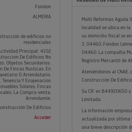
Fondon
ALMERIA
Multi Reformas Aguila S
localidad se ubica en l
su domicilio fiscal se en
trucción de edificios no
residenciales
3. 04460, Fondon (almeri
ctividad Principal: 4102
04460. La compañía Mult
truccion De Edificios No
Registro Mercantil de A
es. Objetos Secundarios:
n De Fincas Rusticas, En
Ateniéndonos al CNAE, 
pietario O Arrendatario.
Construcción De Edifici
, Tenencia Y Enajenacion
nmuebles Solares, Fincas
Su CIF es B44920650 y 
ocales. La Compra-venta,
Arrendamie.
Limitada.
onstrucción De Edificios
La información empresar
Acceder
actualizada por última 
una breve descripción d