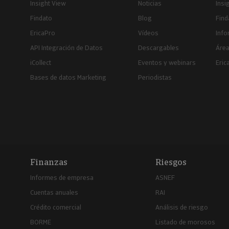
Insight View
Noticias
Insi
Findato
Blog
Find
EricaPro
Vídeos
Inf
API Integración de Datos
Descargables
Área
iCollect
Eventos y webinars
Eric
Bases de datos Marketing
Periodistas
Finanzas
Riesgos
Informes de empresa
ASNEF
Cuentas anuales
RAI
Crédito comercial
Análisis de riesgo
BORME
Listado de morosos