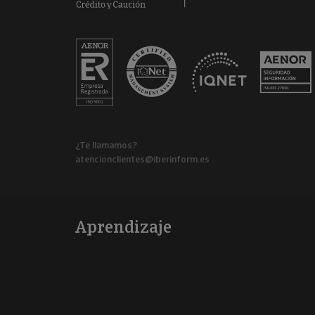
¿Te llamamos?
atencionclientes@iberinform.es
Aprendizaje