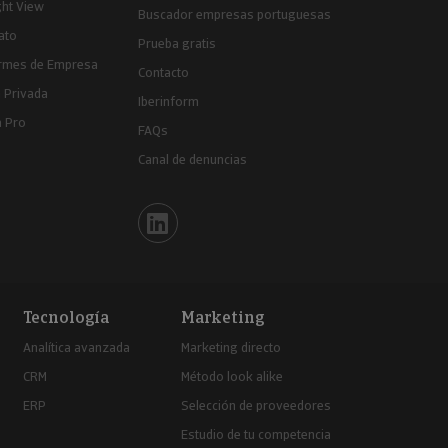
ght View
Buscador empresas portuguesas
ato
Prueba gratis
ormes de Empresa
Contacto
 Privada
Iberinform
a Pro
FAQs
Canal de denuncias
Iberinform en Linkedin
Tecnología
Marketing
Analítica avanzada
Marketing directo
CRM
Método look alike
ERP
Selección de proveedores
Estudio de tu competencia