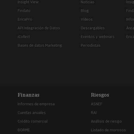
Insight View
Noticias
Insi
Findato
Blog
Find
EricaPro
Vídeos
Inf
API Integración de Datos
Descargables
Área
iCollect
Eventos y webinars
Eric
Bases de datos Marketing
Periodistas
Finanzas
Riesgos
Informes de empresa
ASNEF
Cuentas anuales
RAI
Crédito comercial
Análisis de riesgo
BORME
Listado de morosos