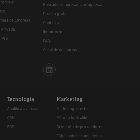
ght View
Buscador empresas portuguesas
ato
Prueba gratis
ormes de Empresa
Contacto
 Privada
Iberinform
a Pro
FAQs
Canal de denuncias
Iberinform en Linkedin
Tecnología
Marketing
Analítica avanzada
Marketing directo
CRM
Método look alike
ERP
Selección de proveedores
Estudio de tu competencia