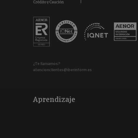
¿Te llamamos?
atencionclientes@iberinform.es
Aprendizaje