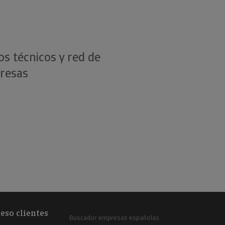
clientes.
os técnicos y red de
presas
eso clientes
Buscador empresas españolas