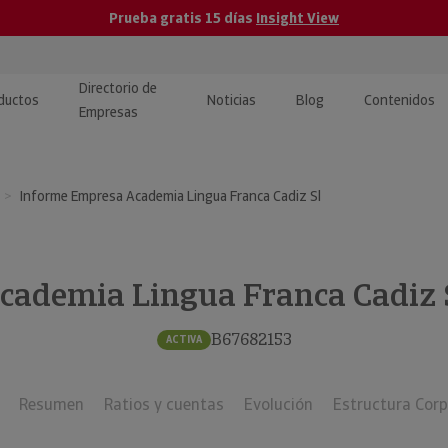
Prueba gratis 15 días
Insight View
Directorio de
ductos
Noticias
Blog
Contenidos
Empresas
caPro · Análisis de datos
eos: presentación de
ormación empresas
Informe Empresa Academia Lingua Franca Cadiz Sl
ancieros
ducto y tutoriales
ormación Pública
 · Integración de Datos para
cionario Económico
M y ERP
cademia Lingua Franca Cadiz 
ormación Investigada
llect · Recuperación de
B67682153
ACTIVA
uda
Resumen
Ratios y cuentas
Evolución
Estructura Corp