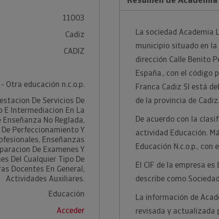
11003
La sociedad Academia Li
Cadiz
municipio situado en la 
CADIZ
dirección Calle Benito P
España., con el código
- Otra educación n.c.o.p.
Franca Cadiz Sl está de
estacion De Servicios De
de la provincia de Cadiz
 E Intermediacion En La
De acuerdo con la clasi
e Enseñanza No Reglada,
 De Perfeccionamiento Y
actividad Educación. Má
ofesionales, Enseñanzas
Educación N.c.o.p., con
eparacion De Examenes Y
es Del Cualquier Tipo De
El CIF de la empresa es
as Docentes En General,
Actividades Auxiliares.
describe como Sociedad
Educación
La información de Acad
Acceder
revisada y actualizada 