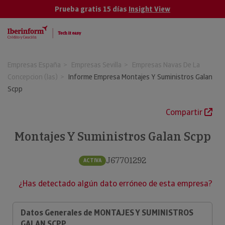
Prueba gratis 15 días
Insight View
Empresas España
Empresas Sevilla
Empresas Navas De La
Concepcion (las)
Informe Empresa Montajes Y Suministros Galan
Scpp
Compartir
Montajes Y Suministros Galan Scpp
J67701292
ACTIVA
¿Has detectado algún dato erróneo de esta empresa?
Datos Generales de MONTAJES Y SUMINISTROS
GALAN SCPP