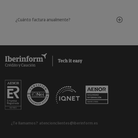
¿Cuánto factura anualmente?
¿Te llamamos?
atencionclientes@iberinform.es