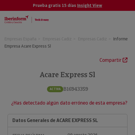
Prueba gratis 15 días
Insight View
Empresas España
Empresas Cadiz
Empresas Cadiz
Informe
Empresa Acare Express Sl
Compartir
Acare Express Sl
B16943359
ACTIVA
¿Has detectado algún dato erróneo de esta empresa?
Datos Generales de ACARE EXPRESS SL