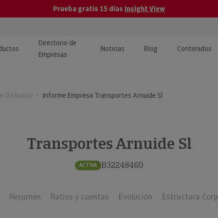
Prueba gratis 15 días
Insight View
Directorio de
ductos
Noticias
Blog
Contenidos
Empresas
caPro · Análisis de datos
eos: presentación de
ormación empresas
r De Barrio
Informe Empresa Transportes Arnuide Sl
ancieros
ducto y tutoriales
ormación Pública
 · Integración de Datos para
cionario Económico
M y ERP
Transportes Arnuide Sl
ormación Investigada
llect · Recuperación de
B32248460
ACTIVA
uda
Resumen
Ratios y cuentas
Evolución
Estructura Corp