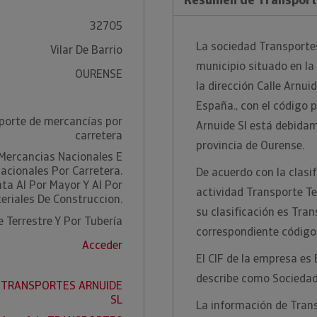
32705
La sociedad Transportes 
Vilar De Barrio
municipio situado en la
OURENSE
la dirección Calle Arnuid
España., con el código
porte de mercancías por
Arnuide Sl está debidame
carretera
provincia de Ourense.
Mercancias Nacionales E
nacionales Por Carretera.
De acuerdo con la clasi
a Al Por Mayor Y Al Por
actividad Transporte Te
eriales De Construccion.
su clasificación es Tra
 Terrestre Y Por Tubería
correspondiente código
Acceder
El CIF de la empresa es
describe como Sociedad
de TRANSPORTES ARNUIDE
SL
La información de Trans