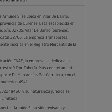
Arnuide Sl se ubica en Vilar De Barrio,
 provincia de Ourense. Está establecida en
e, S/n. 32705, Vilar De Barrio (ourense).
 postal 32705. La empresa Transportes
nte inscrita en el Registro Mercantil de la
ficación CNAE, la empresa se dedica a la
rrestre Y Por Tubería. Más concretamente,
nsporte De Mercancías Por Carretera, con el
 numérico 4941.
 B32248460, y su naturaleza jurídica se
 Limitada.
portes Arnuide Sl ha sido revisada y