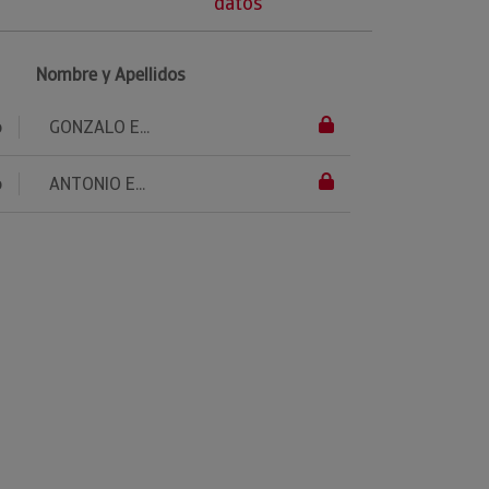
datos
Nombre y Apellidos
o
GONZALO E...
o
ANTONIO E...