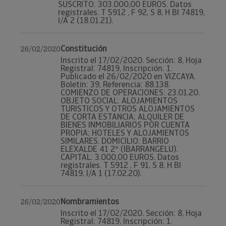
SUSCRITO: 303.000,00 EUROS. Datos
registrales. T 5912 , F 92, S 8, H BI 74819,
I/A 2 (18.01.21).
Constitución
26/02/2020
Inscrito el 17/02/2020. Sección: 8, Hoja
Registral: 74819, Inscripción: 1.
Publicado el 26/02/2020 en VIZCAYA.
Boletín: 39, Referencia: 88.138.
COMIENZO DE OPERACIONES: 23.01.20.
OBJETO SOCIAL: ALOJAMIENTOS
TURISTICOS Y OTROS ALOJAMIENTOS
DE CORTA ESTANCIA; ALQUILER DE
BIENES INMOBILIARIOS POR CUENTA
PROPIA; HOTELES Y ALOJAMIENTOS
SIMILARES. DOMICILIO: BARRIO
ELEXALDE 41 2º (IBARRANGELU).
CAPITAL: 3.000,00 EUROS. Datos
registrales. T 5912 , F 91, S 8, H BI
74819, I/A 1 (17.02.20).
Nombramientos
26/02/2020
Inscrito el 17/02/2020. Sección: 8, Hoja
Registral: 74819, Inscripción: 1.