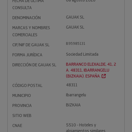
08 agosto 2026
FECHA DE ÚLTIMA
CONSULTA
GAUAK SL
DENOMINACIÓN
GAUAK SL
MARCAS Y NOMBRES
COMERCIALES
B95985131
CIF/NIF DE GAUAK SL
Sociedad Limitada
FORMA JURÍDICA
BARRANCO ELEXALDE, 41, 2
DIRECCIÓN DE GAUAK SL
A. 48311, IBARRANGELU
(BIZKAIA). ESPAÑA.
48311
CÓDIGO POSTAL
Ibarrangelu
MUNICIPIO
BIZKAIA
PROVINCIA
SITIO WEB
5510 - Hoteles y
CNAE
alojamientos similares