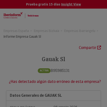
Prueba gratis 15 días
Insight View
Empresas España
Empresas Bizkaia
Empresas Ibarrangelu
Informe Empresa Gauak Sl
Compartir
Gauak Sl
B95985131
ACTIVA
¿Has detectado algún dato erróneo de esta empresa?
Datos Generales de GAUAK SL