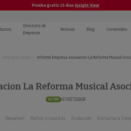
Prueba gratis 15 días
Insight View
Directorio de
ductos
Noticias
Blog
Contenidos
Empresas
caPro · Análisis de datos
eos: presentación de
ormación empresas
Empresas Arafo
Informe Empresa Asociacion La Reforma Musical Asoc
ancieros
ducto y tutoriales
ormación Pública
 · Integración de Datos para
cionario Económico
M y ERP
acion La Reforma Musical Asoc
ormación Investigada
llect · Recuperación de
G76572668
ACTIVA
uda
Resumen
Ratios y cuentas
Evolución
Estructura Corp