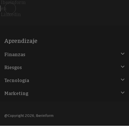
Iberinform
en
Linkedin
Aprendizaje
Finanzas
Riesgos
Tecnología
Marketing
@Copyright 2026, Iberinform