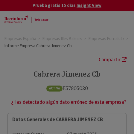
Prueba gratis 15 días
Insight View
Empresas España
Empresas Illes Balears
Empresas Fornalutx
Informe Empresa Cabrera Jimenez Cb
Compartir
Cabrera Jimenez Cb
E57805020
ACTIVA
¿Has detectado algún dato erróneo de esta empresa?
Datos Generales de CABRERA JIMENEZ CB