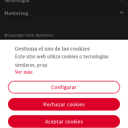
Tecnología
Marketing
@Copyright 2026, Iberinform
Gestiona el uso de las cookies
Aviso legal
Este sitio web utiliza cookies o tecnologías
Política de cookies
similares, prop
Declaración de privacidad
Ver más
...
Compromiso calidad y seguridad
Configurar
Formamos parte de:
Rechazar cookies
Aceptar cookies