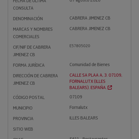
07 agosto 2026
FECHA DE ÚLTIMA
CONSULTA
CABRERA JIMENEZ CB
DENOMINACIÓN
CABRERA JIMENEZ CB
MARCAS Y NOMBRES
COMERCIALES
E57805020
CIF/NIF DE CABRERA
JIMENEZ CB
Comunidad de Bienes
FORMA JURÍDICA
CALLE SA PLAA A, 3. 07109,
DIRECCIÓN DE CABRERA
FORNALUTX (ILLES
JIMENEZ CB
BALEARS). ESPAÑA.
07109
CÓDIGO POSTAL
Fornalutx
MUNICIPIO
ILLES BALEARS
PROVINCIA
SITIO WEB