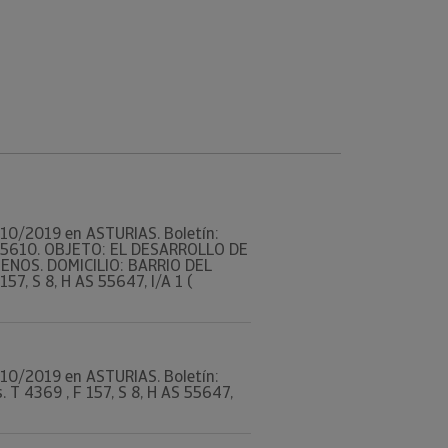
16/10/2019 en ASTURIAS. Boletín:
: 5610. OBJETO: EL DESARROLLO DE
ENOS. DOMICILIO: BARRIO DEL
7, S 8, H AS 55647, I/A 1 (
16/10/2019 en ASTURIAS. Boletín:
 T 4369 , F 157, S 8, H AS 55647,