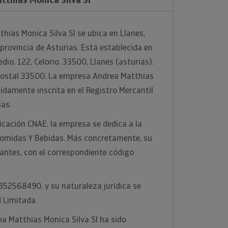
hias Monica Silva Sl se ubica en Llanes,
 provincia de Asturias. Está establecida en
dio, 122, Celorio. 33500, Llanes (asturias).
 postal 33500. La empresa Andrea Matthias
bidamente inscrita en el Registro Mercantil
ias.
ficación CNAE, la empresa se dedica a la
 Comidas Y Bebidas. Más concretamente, su
rantes, con el correspondiente código
 B52568490, y su naturaleza jurídica se
 Limitada.
a Matthias Monica Silva Sl ha sido