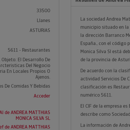
33500
La sociedad Andrea Matt
Llanes
municipio situado en la
ASTURIAS
la dirección Barranco Me
España., con el código
5611 - Restaurantes
Monica Silva Sl está de
 Objeto: El Desarrollo De
de la provincia de Astur
rcteristicas Del Negocio
De acuerdo con la clasi
ria En Locales Propios O
Ajenos.
actividad Servicios De
ios De Comidas Y Bebidas
clasificación es Restau
numérico 5611.
Acceder
El CIF de la empresa es
RAI de ANDREA MATTHIAS
describe como Sociedad
MONICA SILVA SL
La información de Andre
nef de ANDREA MATTHIAS