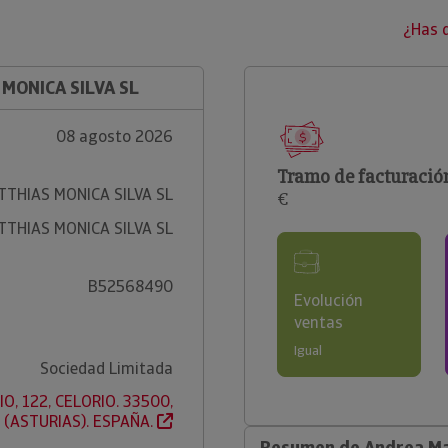
¿Has 
MONICA SILVA SL
08 agosto 2026
Tramo de facturació
THIAS MONICA SILVA SL
€
THIAS MONICA SILVA SL
B52568490
Evolución
ventas
Igual
Sociedad Limitada
, 122, CELORIO. 33500,
 (ASTURIAS). ESPAÑA.
Resumen de Andrea Mat