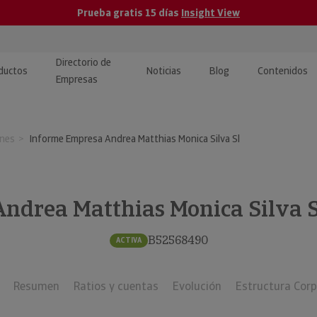
Prueba gratis 15 días
Insight View
Directorio de
ductos
Noticias
Blog
Contenidos
Empresas
caPro · Análisis de datos
eos: presentación de
ormación empresas
anes
Informe Empresa Andrea Matthias Monica Silva Sl
ancieros
ducto y tutoriales
ormación Pública
 · Integración de Datos para
cionario Económico
M y ERP
Andrea Matthias Monica Silva S
ormación Investigada
llect · Recuperación de
B52568490
ACTIVA
uda
Resumen
Ratios y cuentas
Evolución
Estructura Corp