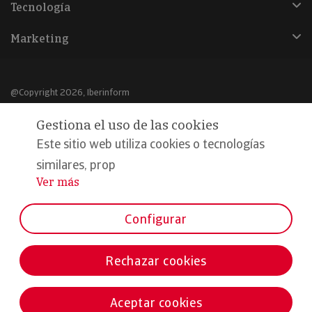
Tecnología
Marketing
@Copyright 2026, Iberinform
Gestiona el uso de las cookies
Aviso legal
Este sitio web utiliza cookies o tecnologías
Política de cookies
similares, prop
Declaración de privacidad
Ver más
...
Compromiso calidad y seguridad
Configurar
Formamos parte de:
Rechazar cookies
Aceptar cookies