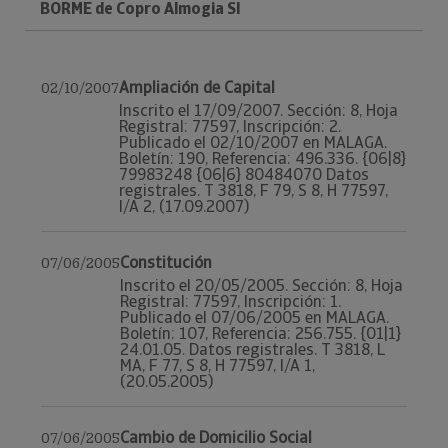
BORME de Copro Almogia Sl
Ampliación de Capital
02/10/2007
Inscrito el 17/09/2007. Sección: 8, Hoja
Registral: 77597, Inscripción: 2.
Publicado el 02/10/2007 en MALAGA.
Boletín: 190, Referencia: 496.336. {06|8}
79983248 {06|6} 80484070 Datos
registrales. T 3818, F 79, S 8, H 77597,
I/A 2, (17.09.2007)
Constitución
07/06/2005
Inscrito el 20/05/2005. Sección: 8, Hoja
Registral: 77597, Inscripción: 1.
Publicado el 07/06/2005 en MALAGA.
Boletín: 107, Referencia: 256.755. {01|1}
24.01.05. Datos registrales. T 3818, L
MA, F 77, S 8, H 77597, I/A 1,
(20.05.2005)
Cambio de Domicilio Social
07/06/2005