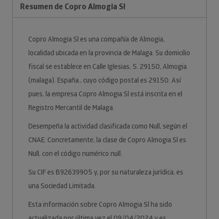
Resumen de Copro Almogia Sl
Copro Almogia Sl es una compañía de Almogia,
localidad ubicada en la provincia de Malaga. Su domicilio
fiscal se establece en Calle Iglesias, 5. 29150, Almogia
(malaga). España., cuyo código postal es 29150. Así
pues, la empresa Copro Almogia Sl está inscrita en el
Registro Mercantil de Malaga.
Desempeña la actividad clasificada como Null, según el
CNAE. Concretamente, la clase de Copro Almogia Sl es
Null, con el código numérico null.
Su CIF es B92639905 y, por su naturaleza jurídica, es
una Sociedad Limitada.
Esta información sobre Copro Almogia Sl ha sido
actualizada por última vez el 09/04/2024 y es