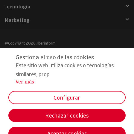
Tecnología
Marketing
@Copyright 2026, Iberinform
Gestiona el uso de las cookies
Aviso legal
Este sitio web utiliza cookies o tecnologías
Política de cookies
similares, prop
Declaración de privacidad
Ver más
...
Compromiso calidad y seguridad
Configurar
Formamos parte de:
Rechazar cookies
Aceptar cookies