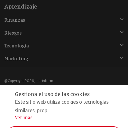
Aprendizaje
Finanzas
Riesgos
Tecnología
Marketing
@Copyright 2026, Iberinform
Gestiona el uso de las cookies
Aviso legal
Este sitio web utiliza cookies o tecnologías
Política de cookies
similares, prop
Declaración de privacidad
Ver más
...
Compromiso calidad y seguridad