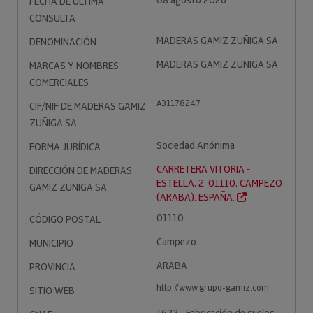
08 agosto 2026
FECHA DE ÚLTIMA
CONSULTA
MADERAS GAMIZ ZUÑIGA SA
DENOMINACIÓN
MADERAS GAMIZ ZUÑIGA SA
MARCAS Y NOMBRES
COMERCIALES
A31178247
CIF/NIF DE MADERAS GAMIZ
ZUÑIGA SA
Sociedad Anónima
FORMA JURÍDICA
CARRETERA VITORIA -
DIRECCIÓN DE MADERAS
ESTELLA, 2. 01110, CAMPEZO
GAMIZ ZUÑIGA SA
(ARABA). ESPAÑA.
01110
CÓDIGO POSTAL
Campezo
MUNICIPIO
ARABA
PROVINCIA
http://www.grupo-gamiz.com
SITIO WEB