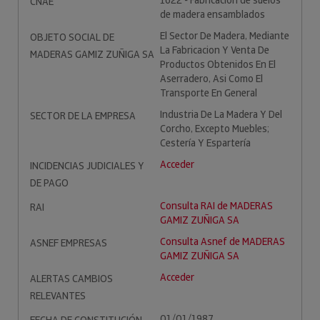
1622 - Fabricación de suelos
CNAE
de madera ensamblados
El Sector De Madera, Mediante
OBJETO SOCIAL DE
La Fabricacion Y Venta De
MADERAS GAMIZ ZUÑIGA SA
Productos Obtenidos En El
Aserradero, Asi Como El
Transporte En General
Industria De La Madera Y Del
SECTOR DE LA EMPRESA
Corcho, Excepto Muebles;
Cestería Y Espartería
Acceder
INCIDENCIAS JUDICIALES Y
DE PAGO
Consulta RAI de MADERAS
RAI
GAMIZ ZUÑIGA SA
Consulta Asnef de MADERAS
ASNEF EMPRESAS
GAMIZ ZUÑIGA SA
Acceder
ALERTAS CAMBIOS
RELEVANTES
01/01/1987