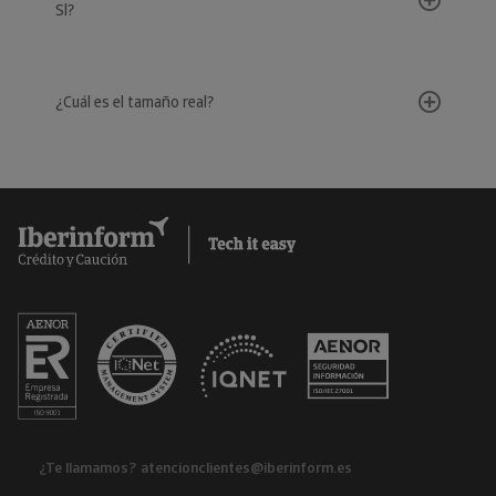
Sl?
¿Cuál es el tamaño real?
¿Te llamamos?
atencionclientes@iberinform.es