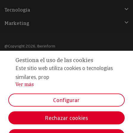
Tecnología
Marketing
@Copyright 2026, Iberinform
Gestiona el uso de las cookies
Aviso legal
Este sitio web utiliza cookies o tecnologías
Política de cookies
similares, prop
Declaración de privacidad
Ver más
...
Compromiso calidad y seguridad
Configurar
Formamos parte de:
Rechazar cookies