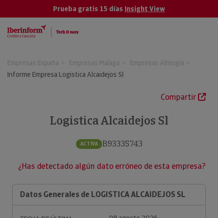
Prueba gratis 15 días
Insight View
Empresas España
Empresas Malaga
Empresas Almogia
Informe Empresa Logistica Alcaidejos Sl
Compartir
Logistica Alcaidejos Sl
B93335743
ACTIVA
¿Has detectado algún dato erróneo de esta empresa?
Datos Generales de LOGISTICA ALCAIDEJOS SL