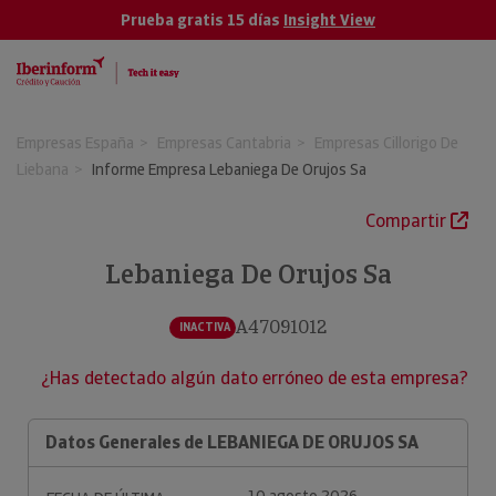
Prueba gratis 15 días
Insight View
Empresas España
Empresas Cantabria
Empresas Cillorigo De
Liebana
Informe Empresa Lebaniega De Orujos Sa
Compartir
Lebaniega De Orujos Sa
A47091012
INACTIVA
¿Has detectado algún dato erróneo de esta empresa?
Datos Generales de LEBANIEGA DE ORUJOS SA