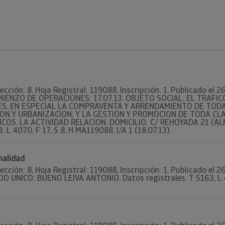
Sección: 8, Hoja Registral: 119088, Inscripción: 1. Publicado el
OMIENZO DE OPERACIONES: 17.07.13. OBJETO SOCIAL: EL TRAFI
S, EN ESPECIAL LA COMPRAVENTA Y ARRENDAMIENTO DE TODA 
ON Y URBANIZACION; Y LA GESTION Y PROMOCION DE TODA CLA
OS. LA ACTIVIDAD RELACION. DOMICILIO: C/ REHOYADA 21 (ALM
, L 4070, F 17, S 8, H MA119088, I/A 1 (18.07.13).
nalidad
Sección: 8, Hoja Registral: 119088, Inscripción: 1. Publicado el
IO UNICO: BUENO LEIVA ANTONIO. Datos registrales. T 5163, L 4