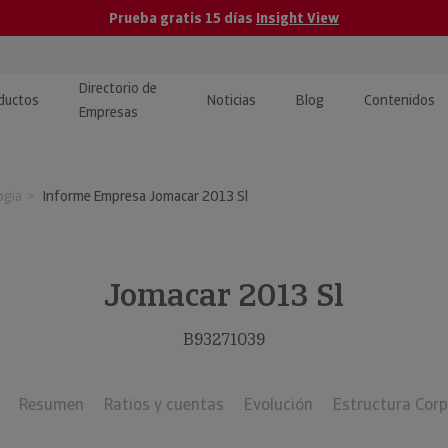
Prueba gratis 15 días
Insight View
Directorio de
ductos
Noticias
Blog
Contenidos
Empresas
caPro · Análisis de datos
eos: presentación de
ormación empresas
ogia
Informe Empresa Jomacar 2013 Sl
ancieros
ducto y tutoriales
ormación Pública
 · Integración de Datos para
cionario Económico
M y ERP
Jomacar 2013 Sl
ormación Investigada
llect · Recuperación de
B93271039
uda
Resumen
Ratios y cuentas
Evolución
Estructura Corp