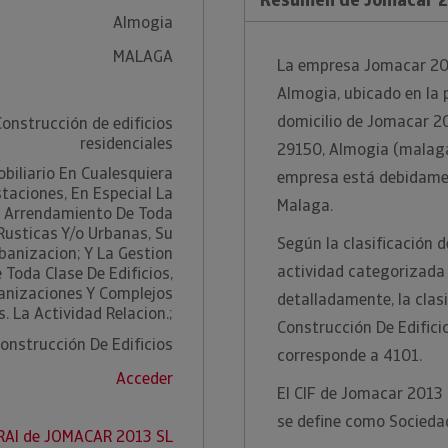
Almogia
MALAGA
La empresa Jomacar 201
Almogia, ubicado en la 
domicilio de Jomacar 20
Construcción de edificios
residenciales
29150, Almogia (malaga)
obiliario En Cualesquiera
empresa está debidament
taciones, En Especial La
Malaga.
 Arrendamiento De Toda
 Rusticas Y/o Urbanas, Su
Según la clasificación d
banizacion; Y La Gestion
actividad categorizada
Toda Clase De Edificios,
anizaciones Y Complejos
detalladamente, la clas
. La Actividad Relacion.;
Construcción De Edifici
onstrucción De Edificios
corresponde a 4101.
Acceder
El CIF de Jomacar 2013 
se define como Socieda
RAI de JOMACAR 2013 SL