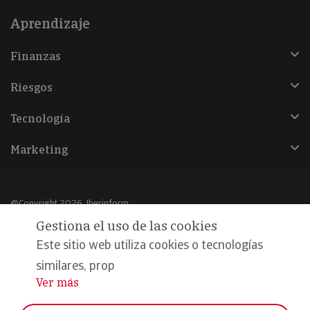
Aprendizaje
Finanzas
Riesgos
Tecnología
Marketing
@Copyright 2026, Iberinform
Gestiona el uso de las cookies
Aviso legal
Este sitio web utiliza cookies o tecnologías
Política de cookies
similares, prop
Ver más
...
Declaración de privacidad
Compromiso calidad y seguridad