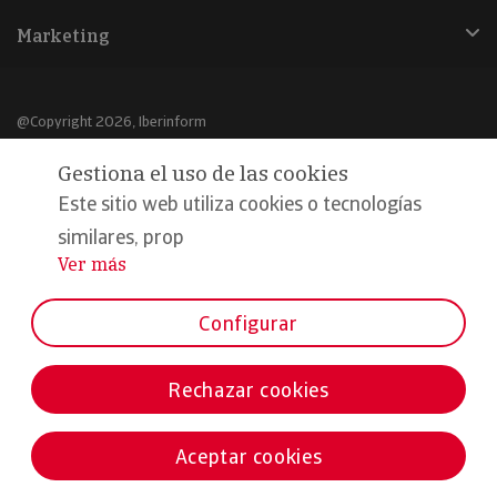
Marketing
@Copyright 2026, Iberinform
Gestiona el uso de las cookies
Aviso legal
Este sitio web utiliza cookies o tecnologías
Política de cookies
similares, prop
Declaración de privacidad
Ver más
...
Compromiso calidad y seguridad
Configurar
Formamos parte de:
Rechazar cookies
Aceptar cookies