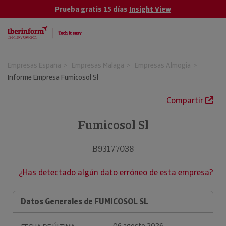
Prueba gratis 15 días
Insight View
Empresas España
Empresas Malaga
Empresas Almogia
Informe Empresa Fumicosol Sl
Compartir
Fumicosol Sl
B93177038
¿Has detectado algún dato erróneo de esta empresa?
Datos Generales de FUMICOSOL SL