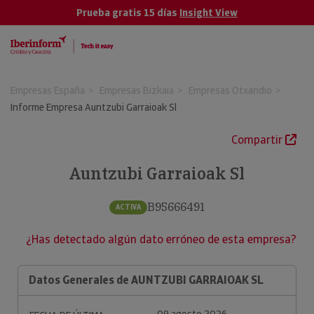
Prueba gratis 15 días
Insight View
Empresas España
Empresas Bizkaia
Empresas Otxandio
Informe Empresa Auntzubi Garraioak Sl
Compartir
Auntzubi Garraioak Sl
B95666491
ACTIVA
¿Has detectado algún dato erróneo de esta empresa?
Datos Generales de AUNTZUBI GARRAIOAK SL