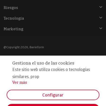
Riesgos
Tecnología
Marketing
@Copyright 2026, Iberinform
Aviso legal
Gestiona el uso de las cookies
Política de cookies
Este sitio web utiliza cookies o tecnologías
Declaración de privacidad
similares, prop
Ver más
...
Compromiso calidad y seguridad
Formamos parte de:
Configurar