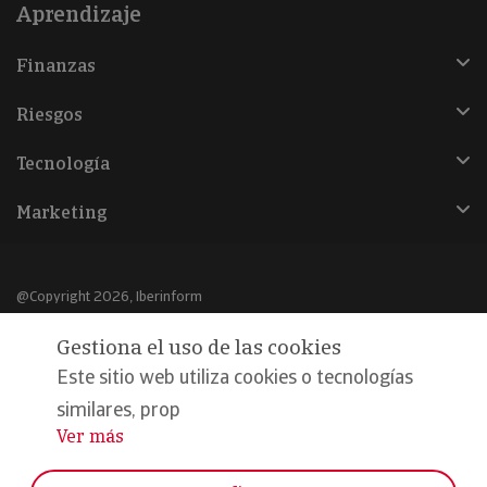
Aprendizaje
Finanzas
Riesgos
Tecnología
Marketing
@Copyright 2026, Iberinform
Gestiona el uso de las cookies
Aviso legal
Este sitio web utiliza cookies o tecnologías
Política de cookies
similares, prop
Declaración de privacidad
Ver más
...
Compromiso calidad y seguridad