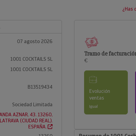
¿Has 
L
07 agosto 2026
Tramo de facturació
1001 COCKTAILS SL
€
1001 COCKTAILS SL
B13519434
Evolución
ventas
Sociedad Limitada
Igual
ANDA AZNAR, 43. 13260,
ATRAVA (CIUDAD REAL).
ESPAÑA.
Resumen de 1001 Cockt