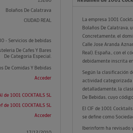
13260
Bolaños De Calatrava
La empresa 1001 Cocktai
CIUDAD REAL
Bolaños De Calatrava, u
Concretamente, el domic
0 - Servicios de bebidas
Calle Jose Aranda Aznar
steleria De Cafes Y Bares
Real). España., con el 
De Categoria Especial.
debidamente inscrita en
ios De Comidas Y Bebidas
Según la clasificación d
Acceder
actividad categorizada
detalladamente, la clasi
AI de 1001 COCKTAILS SL
De Bebidas, cuyo códig
ef de 1001 COCKTAILS SL
El CIF de 1001 Cocktails
Acceder
se define como Socieda
Iberinform ha revisado 
17/12/2010