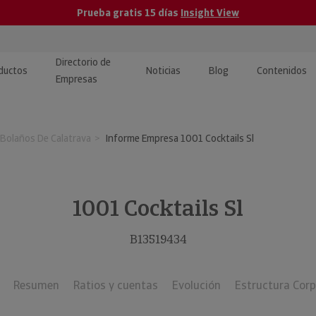
Prueba gratis 15 días
Insight View
Directorio de
ductos
Noticias
Blog
Contenidos
Empresas
caPro · Análisis de datos
eos: presentación de
ormación empresas
Bolaños De Calatrava
Informe Empresa 1001 Cocktails Sl
ancieros
ducto y tutoriales
ormación Pública
 · Integración de Datos para
cionario Económico
M y ERP
1001 Cocktails Sl
ormación Investigada
llect · Recuperación de
B13519434
uda
Resumen
Ratios y cuentas
Evolución
Estructura Corp