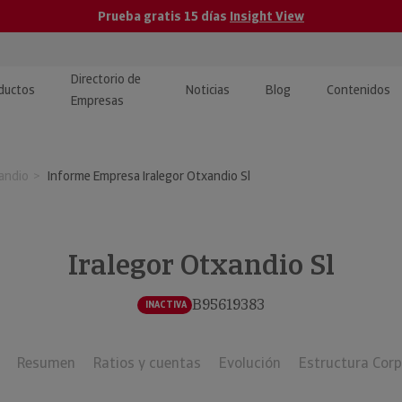
Prueba gratis 15 días
Insight View
Directorio de
ductos
Noticias
Blog
Contenidos
Empresas
caPro · Análisis de datos
eos: presentación de
ormación empresas
andio
Informe Empresa Iralegor Otxandio Sl
ancieros
ducto y tutoriales
ormación Pública
 · Integración de Datos para
cionario Económico
M y ERP
Iralegor Otxandio Sl
ormación Investigada
llect · Recuperación de
B95619383
INACTIVA
uda
Resumen
Ratios y cuentas
Evolución
Estructura Corp