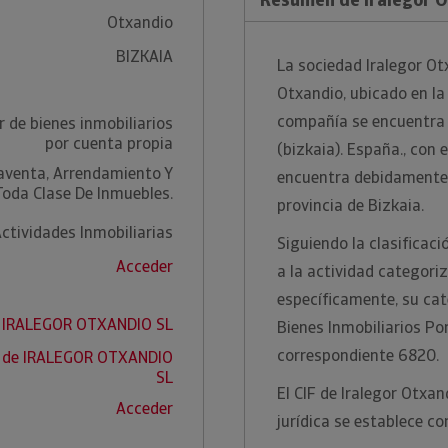
Otxandio
BIZKAIA
La sociedad Iralegor Otx
Otxandio, ubicado en la 
compañía se encuentra 
r de bienes inmobiliarios
por cuenta propia
(bizkaia). España., con 
aventa, Arrendamiento Y
encuentra debidamente i
Toda Clase De Inmuebles.
provincia de Bizkaia.
ctividades Inmobiliarias
Siguiendo la clasificaci
Acceder
a la actividad categori
específicamente, su cat
e IRALEGOR OTXANDIO SL
Bienes Inmobiliarios Po
correspondiente 6820.
f de IRALEGOR OTXANDIO
SL
El CIF de Iralegor Otxa
Acceder
jurídica se establece c