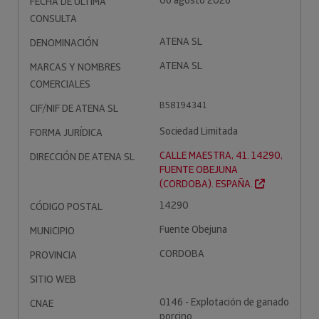
06 agosto 2026
FECHA DE ÚLTIMA
CONSULTA
ATENA SL
DENOMINACIÓN
ATENA SL
MARCAS Y NOMBRES
COMERCIALES
B58194341
CIF/NIF DE ATENA SL
Sociedad Limitada
FORMA JURÍDICA
CALLE MAESTRA, 41. 14290,
DIRECCIÓN DE ATENA SL
FUENTE OBEJUNA
(CORDOBA). ESPAÑA.
14290
CÓDIGO POSTAL
Fuente Obejuna
MUNICIPIO
CORDOBA
PROVINCIA
SITIO WEB
0146 - Explotación de ganado
CNAE
porcino