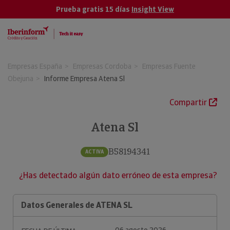
Prueba gratis 15 días
Insight View
Empresas España
Empresas Cordoba
Empresas Fuente
Obejuna
Informe Empresa Atena Sl
Compartir
Atena Sl
B58194341
ACTIVA
¿Has detectado algún dato erróneo de esta empresa?
Datos Generales de ATENA SL