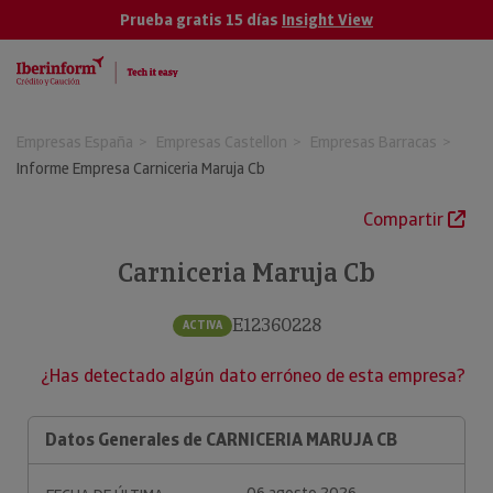
Prueba gratis 15 días
Insight View
Empresas España
Empresas Castellon
Empresas Barracas
Informe Empresa Carniceria Maruja Cb
Compartir
Carniceria Maruja Cb
E12360228
ACTIVA
¿Has detectado algún dato erróneo de esta empresa?
Datos Generales de CARNICERIA MARUJA CB